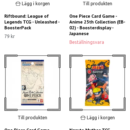
Lägg i korgen
Till produkten
Riftbound: League of
One Piece Card Game -
Legends TCG - Unleashed -
Anime 25th Collection (EB-
BoosterPack
02) - Boosterdisplay -
Japanese
79 kr
Beställningsvara
Till produkten
Lägg i korgen
One Piece Card Game -
Naruto Mythos TCG -